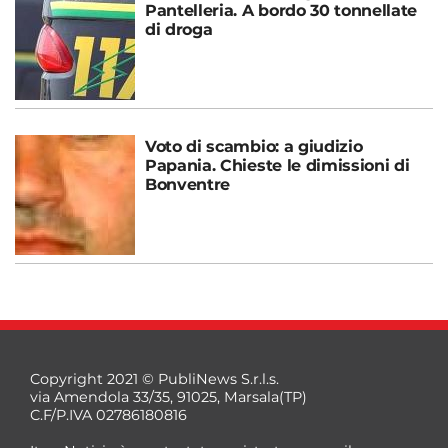
Pantelleria. A bordo 30 tonnellate
di droga
Voto di scambio: a giudizio
Papania. Chieste le dimissioni di
Bonventre
Copyright 2021 © PubliNews S.r.l.s.
via Amendola 33/35, 91025, Marsala(TP)
C.F/P.IVA 02786180816