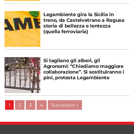
Legambiente gira la Sicilia in
treno, da Castelvetrano a Ragusa
storia di bellezza e lentezza
(quella ferroviaria)
Si tagliano gli alberi, gli
Agronomi: “Chiediamo maggiore
collaborazione”. Si sostituiranno i
pini, protesta Legambiente
1
2
3
4
Successivo »