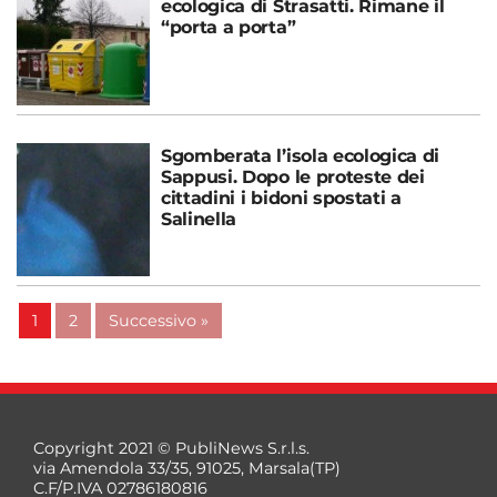
ecologica di Strasatti. Rimane il
“porta a porta”
Sgomberata l’isola ecologica di
Sappusi. Dopo le proteste dei
cittadini i bidoni spostati a
Salinella
1
2
Successivo »
Copyright 2021 © PubliNews S.r.l.s.
via Amendola 33/35, 91025, Marsala(TP)
C.F/P.IVA 02786180816