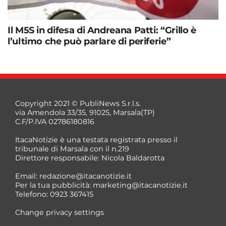
Il M5S in difesa di Andreana Patti: “Grillo è
l’ultimo che può parlare di periferie”
Copyright 2021 © PubliNews S.r.l.s.
via Amendola 33/35, 91025, Marsala(TP)
C.F/P.IVA 02786180816
ItacaNotizie è una testata registrata presso il
tribunale di Marsala con il n.219
Direttore responsabile: Nicola Baldarotta
Email:
redazione@itacanotizie.it
Per la tua pubblicità:
marketing@itacanotizie.it
Telefono: 0923 367415
Change privacy settings