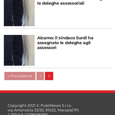
le deleghe assessoriali
Alcamo: il sindaco Surdi ha
assegnato le deleghe agli
assessori
« Precedente
1
2
Copyright 2021 © PubliNews S.r.l.s.
via Amendola 33/35, 91025, Marsala(TP)
C.F/P.IVA 02786180816