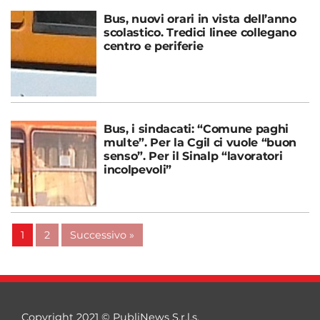
Bus, nuovi orari in vista dell’anno
scolastico. Tredici linee collegano
centro e periferie
Bus, i sindacati: “Comune paghi
multe”. Per la Cgil ci vuole “buon
senso”. Per il Sinalp “lavoratori
incolpevoli”
1
2
Successivo »
Copyright 2021 © PubliNews S.r.l.s.