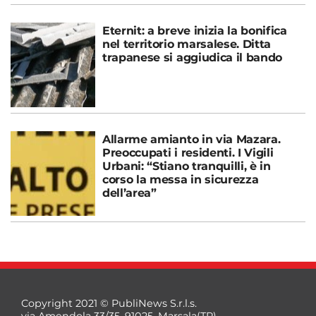
Eternit: a breve inizia la bonifica
nel territorio marsalese. Ditta
trapanese si aggiudica il bando
Allarme amianto in via Mazara.
Preoccupati i residenti. I Vigili
Urbani: “Stiano tranquilli, è in
corso la messa in sicurezza
dell’area”
Copyright 2021 © PubliNews S.r.l.s.
via Amendola 33/35, 91025, Marsala(TP)