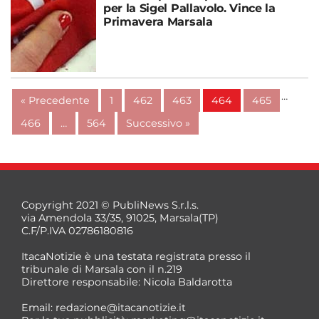
per la Sigel Pallavolo. Vince la
Primavera Marsala
…
« Precedente
1
462
463
464
465
466
…
564
Successivo »
Copyright 2021 © PubliNews S.r.l.s.
via Amendola 33/35, 91025, Marsala(TP)
C.F/P.IVA 02786180816
ItacaNotizie è una testata registrata presso il
tribunale di Marsala con il n.219
Direttore responsabile: Nicola Baldarotta
Email:
redazione@itacanotizie.it