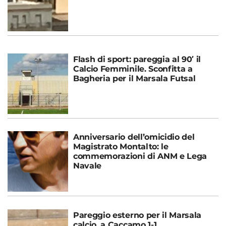
Flash di sport: pareggia al 90′ il
Calcio Femminile. Sconfitta a
Bagheria per il Marsala Futsal
Anniversario dell’omicidio del
Magistrato Montalto: le
commemorazioni di ANM e Lega
Navale
Pareggio esterno per il Marsala
calcio, a Caccamo 1-1