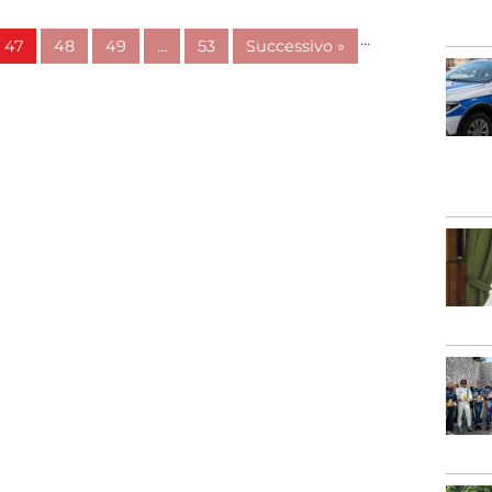
…
47
48
49
…
53
Successivo »