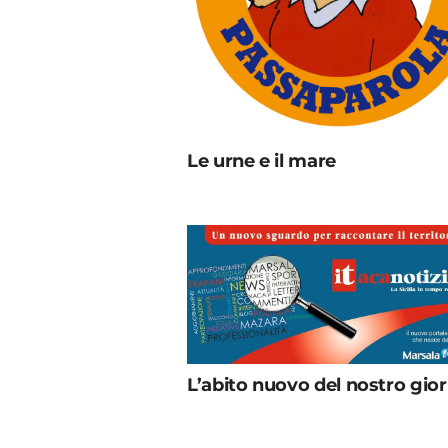
Le urne e il mare
L’abito nuovo del nostro gio