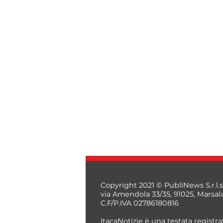
Copyright 2021 © PubliNews S.r.l.s
via Amendola 33/35, 91025, Marsal
C.F/P.IVA 02786180816
ItacaNotizie è una testata registrat