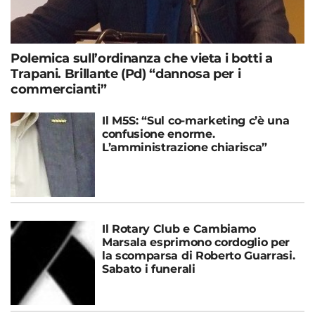
Polemica sull’ordinanza che vieta i botti a
Trapani. Brillante (Pd) “dannosa per i
commercianti”
Il M5S: “Sul co-marketing c’è una
confusione enorme.
L’amministrazione chiarisca”
Il Rotary Club e Cambiamo
Marsala esprimono cordoglio per
la scomparsa di Roberto Guarrasi.
Sabato i funerali