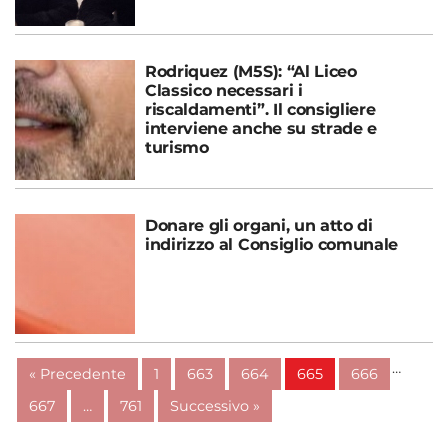
Rodriquez (M5S): “Al Liceo
Classico necessari i
riscaldamenti”. Il consigliere
interviene anche su strade e
turismo
Donare gli organi, un atto di
indirizzo al Consiglio comunale
…
« Precedente
1
663
664
665
666
667
…
761
Successivo »