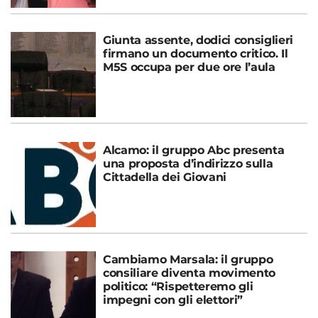
Giunta assente, dodici consiglieri
firmano un documento critico. Il
M5S occupa per due ore l’aula
Alcamo: il gruppo Abc presenta
una proposta d’indirizzo sulla
Cittadella dei Giovani
Cambiamo Marsala: il gruppo
consiliare diventa movimento
politico: “Rispetteremo gli
impegni con gli elettori”