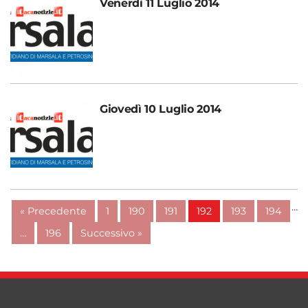
Venerdì 11 Luglio 2014
Giovedì 10 Luglio 2014
…
« Precedente
1
190
191
192
193
194
…
196
Successivo »