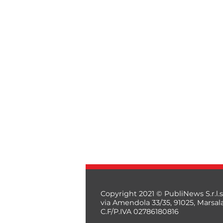
Copyright 2021 © PubliNews S.r.l.s
via Amendola 33/35, 91025, Marsal
C.F/P.IVA 02786180816