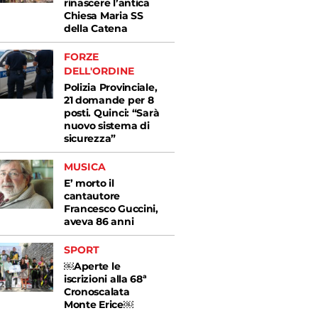
rinascere l’antica
Chiesa Maria SS
della Catena
FORZE
DELL'ORDINE
Polizia Provinciale,
21 domande per 8
posti. Quinci: “Sarà
nuovo sistema di
sicurezza”
MUSICA
E’ morto il
cantautore
Francesco Guccini,
aveva 86 anni
SPORT
￼Aperte le
iscrizioni alla 68ª
Cronoscalata
Monte Erice￼