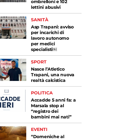
ombrelloni e 102
lettini abusivi
SANITÀ
Asp Trapani: avviso
per incarichi di
lavoro autonomo
per medici
specialisti￼
SPORT
Nasce l’Atletico
Trapani, una nuova
realtà calcistica
POLITICA
Accadde 5 anni fa: a
Marsala stop al
“registro dei
bambini mai nati”
EVENTI
“Domeniche al