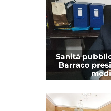
Sanità pubblic
Barraco presi
medi