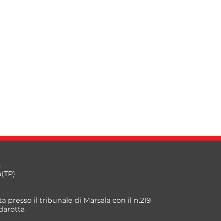
.
a(TP)
a presso il tribunale di Marsala con il n.219
darotta