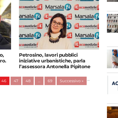
o,
Petrosino, lavori pubblici
ro.
iniziative urbanistiche, parla
l’assessora Antonella Pipitone
…
46
47
48
…
69
Successivo »