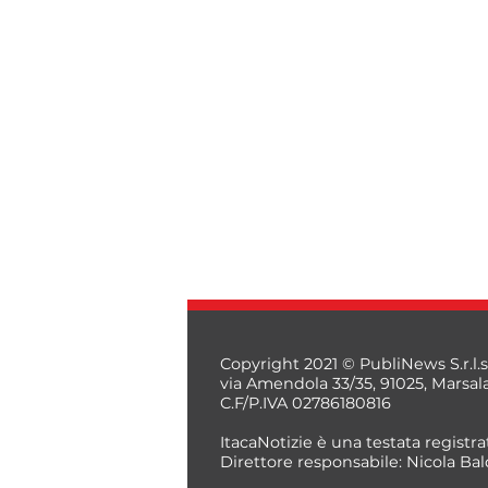
Copyright 2021 © PubliNews S.r.l.s
via Amendola 33/35, 91025, Marsal
C.F/P.IVA 02786180816
ItacaNotizie è una testata registrat
Direttore responsabile: Nicola Bal