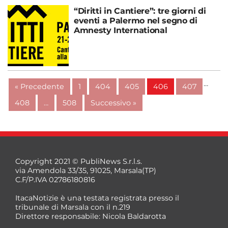
“Diritti in Cantiere”: tre giorni di
eventi a Palermo nel segno di
Amnesty International
…
« Precedente
1
404
405
406
407
408
…
508
Successivo »
Copyright 2021 © PubliNews S.r.l.s.
via Amendola 33/35, 91025, Marsala(TP)
C.F/P.IVA 02786180816
ItacaNotizie è una testata registrata presso il
tribunale di Marsala con il n.219
Direttore responsabile: Nicola Baldarotta