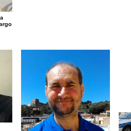
ia
largo