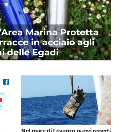
l’Area Marina Protetta
racce in acciaio agli
i delle Egadi
Nel mare di Levanzo nuovi reperti