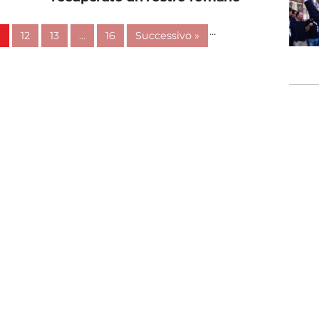
…
1
12
13
…
16
Successivo »