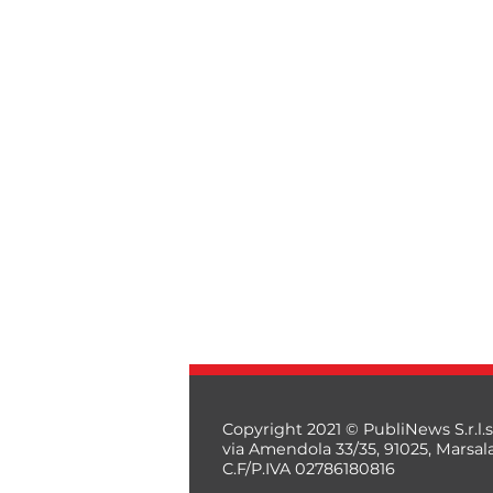
Copyright 2021 © PubliNews S.r.l.s
via Amendola 33/35, 91025, Marsal
C.F/P.IVA 02786180816