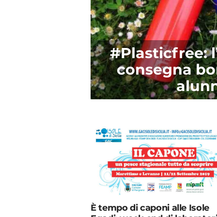
#Plasticfree: 
consegna bor
alunn
È tempo di caponi alle Isole