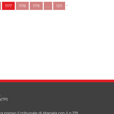
…
1177
1178
1179
…
1211
.
a(TP)
a presso il tribunale di Marsala con il n.219