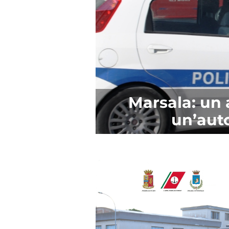
Marsala: un 
un’auto