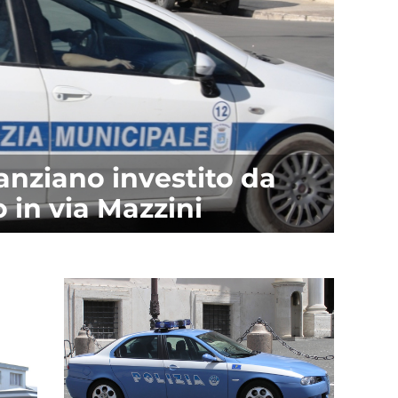
anziano investito da
 in via Mazzini