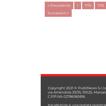
« Precedente
1
1175
1176
Successivo »
Copyright 2021 © PubliNews S.r.l.s
via Amendola 33/35, 91025, Marsal
C.F/P.IVA 02786180816
ItacaNotizie è una testata registrat