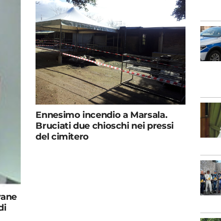
Ennesimo incendio a Marsala.
Bruciati due chioschi nei pressi
del cimitero
vane
di