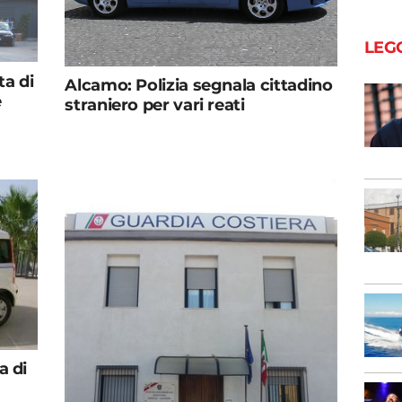
LEG
ta di
Alcamo: Polizia segnala cittadino
e
straniero per vari reati
a di