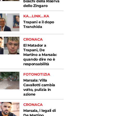
boschi della Riserva
dello Zingaro
KA...LINK...KA
Trapani e il dopo
Tranchida
CRONACA
El Matador a
Trapani, De
Martino a Marsala:
quando dire no è
responsabilità
FOTONOTIZIA
Marsala: Villa
Cavallotti cambia
volto, pulizia in
azione
CRONACA
Marsala, i legali di
De Martino