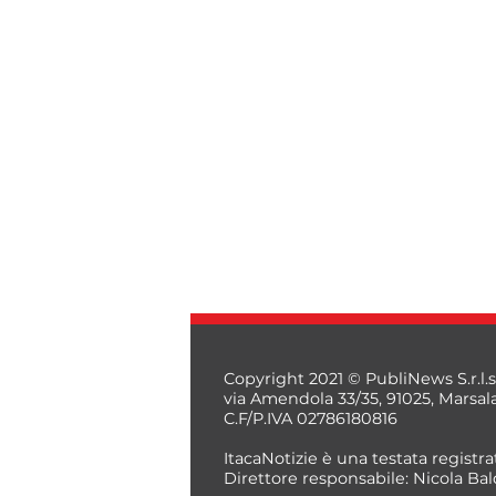
Copyright 2021 © PubliNews S.r.l.s
via Amendola 33/35, 91025, Marsal
C.F/P.IVA 02786180816
ItacaNotizie è una testata registrat
Direttore responsabile: Nicola Bal