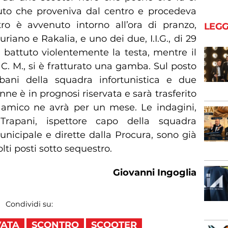
uto che proveniva dal centro e procedeva
ro è avvenuto intorno all’ora di pranzo,
LEGG
uriano e Rakalia, e uno dei due, I.I.G., di 29
a battuto violentemente la testa, mentre il
C. M., si è fratturato una gamba. Sul posto
rbani della squadra infortunistica e due
nne è in prognosi riservata e sarà trasferito
uo amico ne avrà per un mese. Le indagini,
rapani, ispettore capo della squadra
municipale e dirette dalla Procura, sono già
olti posti sotto sequestro.
Giovanni Ingoglia
Condividi su:
VATA
SCONTRO
SCOOTER