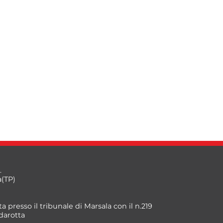
.
a(TP)
a presso il tribunale di Marsala con il n.219
darotta