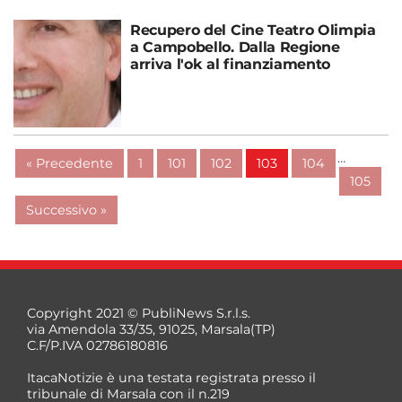
Recupero del Cine Teatro Olimpia
a Campobello. Dalla Regione
arriva l'ok al finanziamento
…
« Precedente
1
101
102
103
104
105
Successivo »
Copyright 2021 © PubliNews S.r.l.s.
via Amendola 33/35, 91025, Marsala(TP)
C.F/P.IVA 02786180816
ItacaNotizie è una testata registrata presso il
tribunale di Marsala con il n.219