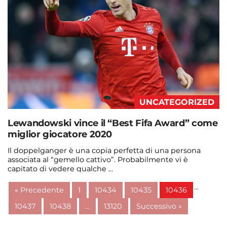
UNCATEGORIZED
Lewandowski vince il “Best Fifa Award” come
miglior giocatore 2020
Il doppelganger è una copia perfetta di una persona
associata al “gemello cattivo”. Probabilmente vi è
capitato di vedere qualche ...
Continua a leggere
…
« Precedente
1
10434
10435
10436
admin@admin.com
3 days fa
10437
10438
…
13120
Successivo »