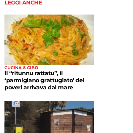
LEGGI ANCHE
CUCINA & CIBO
Il “ritunnu rattatu”, il
‘parmigiano grattugiato’ dei
poveri arrivava dal mare