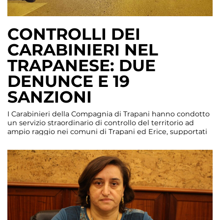
CONTROLLI DEI
CARABINIERI NEL
TRAPANESE: DUE
DENUNCE E 19
SANZIONI
I Carabinieri della Compagnia di Trapani hanno condotto
un servizio straordinario di controllo del territorio ad
ampio raggio nei comuni di Trapani ed Erice, supportati
da personale della Compagnia d’Intervento Operativo del
12° Reggimento Carabinieri Sicilia, finalizzato alla
repressione e contrasto alla criminalità predatoria e alla
detenzione e spaccio di sostanze stupefacenti nonché al
rispetto […]