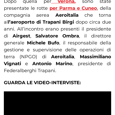
Dopo quella per
Verona
,
sono state
presentate le rotte
per
Parma
e
Cuneo
, della
compagnia aerea
Aeroitalia
che torna
al
l’aeroporto di Trapani Birgi
dopo circa due
anni. All’incontro erano presenti il presidente
di
Airgest
,
Salvatore Ombra
, il direttore
generale
Michele Bufo
, il responsabile della
gestione e supervisione delle operazioni di
terra (NPGO) di
Aeroitalia
,
Massimiliano
Vignati
e
Antonio Marino
, presidente di
Federalberghi Trapani.
GUARDA LE VIDEO-INTERVISTE: