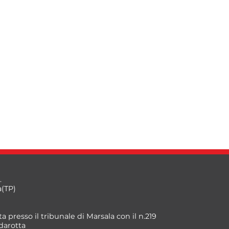
.
a(TP)
a presso il tribunale di Marsala con il n.219
darotta