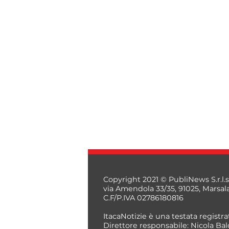
Copyright 2021 © PubliNews S.r.l.s
via Amendola 33/35, 91025, Marsal
C.F/P.IVA 02786180816
ItacaNotizie è una testata registrat
Direttore responsabile: Nicola Bal