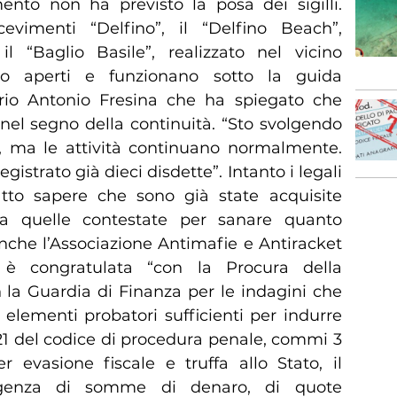
mento non ha previsto la posa dei sigilli.
icevimenti “Delfino”, il “Delfino Beach”,
 il “Baglio Basile”, realizzato nel vicino
o aperti e funzionano sotto la guida
ario Antonio Fresina che ha spiegato che
nel segno della continuità. “Sto svolgendo
e, ma le attività continuano normalmente.
gistrato già dieci disdette”. Intanto i legali
tto sapere che sono già state acquisite
a quelle contestate per sanare quanto
 anche l’Associazione Antimafie e Antiracket
 è congratulata “con la Procura della
 la Guardia di Finanza per le indagini che
elementi probatori sufficienti per indurre
321 del codice di procedura penale, commi 3
r evasione fiscale e truffa allo Stato, il
urgenza di somme di denaro, di quote