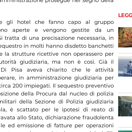
l’amministrazione prosegue nel segno della
LEGG
 e gli hotel che fanno capo al gruppo
 sono aperte e vengono gestite da un
i tratta di una precisazione necessaria, in
sequestro in molti hanno disdetto banchetti
 la strutture ricettive non operassero per
Autorità giudiziaria, ma non è così. Già il
Di Pisa aveva chiarito che le attività
rare, in amministrazione giudiziaria per
 circa 200 impiegati. Il sequestro preventivo
sizione della Procura dal nucleo di polizia
ilitari della Sezione di Polizia giudiziaria
a, è scattato per le ipotesi di reato di
ravata allo Stato, dichiarazione fraudolenta
cale ed emissione di fatture per operazioni