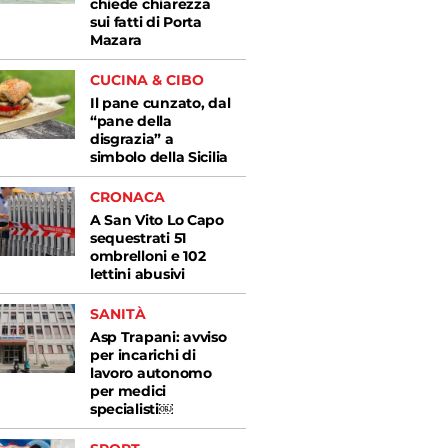
chiede chiarezza
sui fatti di Porta
Mazara
CUCINA & CIBO
Il pane cunzato, dal
“pane della
disgrazia” a
simbolo della Sicilia
CRONACA
A San Vito Lo Capo
sequestrati 51
ombrelloni e 102
lettini abusivi
SANITÀ
Asp Trapani: avviso
per incarichi di
lavoro autonomo
per medici
specialisti￼