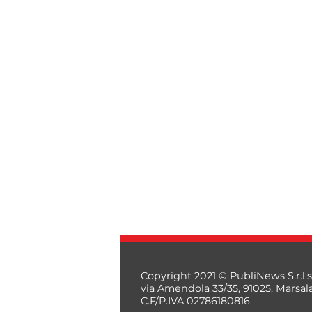
Copyright 2021 © PubliNews S.r.l.s
via Amendola 33/35, 91025, Marsal
C.F/P.IVA 02786180816