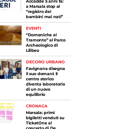
Accadde 5 anni fa:
a Marsala stop al
“registro dei
bambini mai nati”
EVENTI
“Domeniche al
Tramonto” al Parco
Archeologico di
Lilibeo
DECORO URBANO
Favignana disegna
il suo domani: il
centro storico
diventa laboratorio
di un nuovo
equilibrio
CRONACA
Marsala: primi
biglietti venduti su
TicketOne al
concerto di De