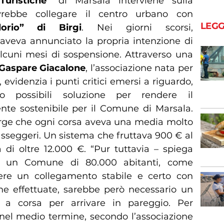
Turistiche”
di Marsala interviene sulla
rebbe collegare il centro urbano con
LEGG
lorio” di Birgi
. Nei giorni scorsi,
 aveva annunciato la propria intenzione di
 alcuni mesi di sospensione. Attraverso una
Gaspare Giacalone
, l’associazione nata per
ca, evidenzia i punti critici emersi a riguardo,
o possibili soluzione per rendere il
e sostenibile per il Comune di Marsala.
emerge che ogni corsa aveva una media molto
passeggeri. Un sistema che fruttava 900 € al
di oltre 12.000 €. “Pur tuttavia – spiega
e un Comune di 80.000 abitanti, come
re un collegamento stabile e certo con
ime effettuate, sarebbe però necessario un
i a corsa per arrivare in pareggio. Per
 nel medio termine, secondo l’associazione