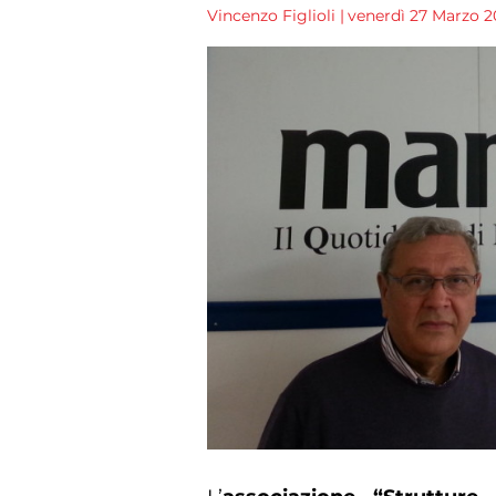
Vincenzo Figlioli
|
venerdì 27 Marzo 20