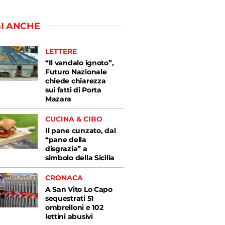
I ANCHE
LETTERE
“Il vandalo ignoto”,
Futuro Nazionale
chiede chiarezza
sui fatti di Porta
Mazara
CUCINA & CIBO
Il pane cunzato, dal
“pane della
disgrazia” a
simbolo della Sicilia
CRONACA
A San Vito Lo Capo
sequestrati 51
ombrelloni e 102
lettini abusivi