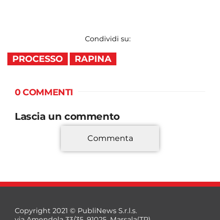
Condividi su:
PROCESSO
RAPINA
0 COMMENTI
Lascia un commento
Commenta
*
Copyright 2021 © PubliNews S.r.l.s.
via Amendola 33/35, 91025, Marsala(TP)