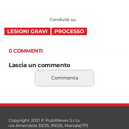
Condividi su:
LESIONI GRAVI
PROCESSO
0 COMMENTI
Lascia un commento
Commenta
*
Copyright 2021 © PubliNews S.r.l.s.
via Amendola 33/35, 91025, Marsala(TP)