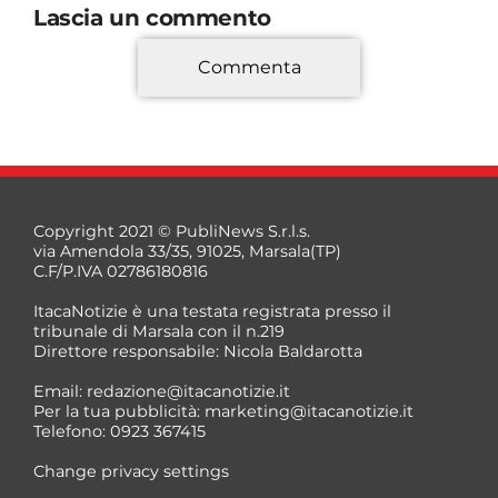
Lascia un commento
Commenta
*
Copyright 2021 © PubliNews S.r.l.s.
via Amendola 33/35, 91025, Marsala(TP)
C.F/P.IVA 02786180816
ItacaNotizie è una testata registrata presso il
tribunale di Marsala con il n.219
Direttore responsabile: Nicola Baldarotta
*
Email:
redazione@itacanotizie.it
*
Per la tua pubblicità:
marketing@itacanotizie.it
Telefono: 0923 367415
Change privacy settings