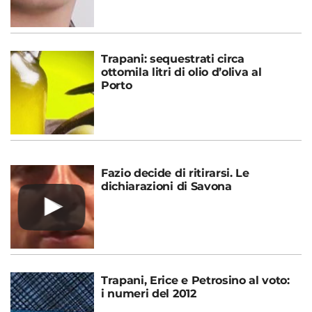
Trapani: sequestrati circa
ottomila litri di olio d’oliva al
Porto
Fazio decide di ritirarsi. Le
dichiarazioni di Savona
Trapani, Erice e Petrosino al voto:
i numeri del 2012