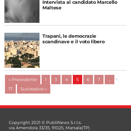
Intervista al candidato Marcello
Maltese
Trapani, le democrazie
scandinave e il voto libero
…
« Precedente
1
3
4
5
6
7
…
17
Successivo »
Copyright 2021 © PubliNews S.r.l.s.
via Amendola 33/35, 91025, Marsala(TP)