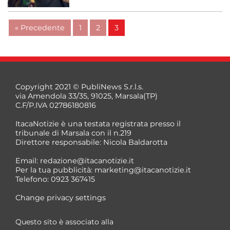
« Precedente
1
2
3
Copyright 2021 © PubliNews S.r.l.s.
via Amendola 33/35, 91025, Marsala(TP)
C.F/P.IVA 02786180816
ItacaNotizie è una testata registrata presso il
tribunale di Marsala con il n.219
Direttore responsabile: Nicola Baldarotta
Email:
redazione@itacanotizie.it
Per la tua pubblicità:
marketing@itacanotizie.it
Telefono: 0923 367415
Change privacy settings
Questo sito è associato alla