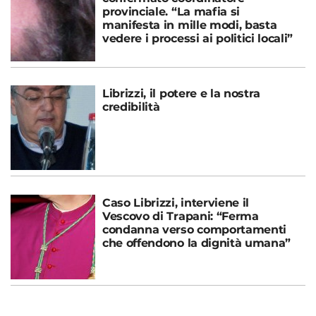
provinciale. “La mafia si
manifesta in mille modi, basta
vedere i processi ai politici locali”
Librizzi, il potere e la nostra
credibilità
Caso Librizzi, interviene il
Vescovo di Trapani: “Ferma
condanna verso comportamenti
che offendono la dignità umana”