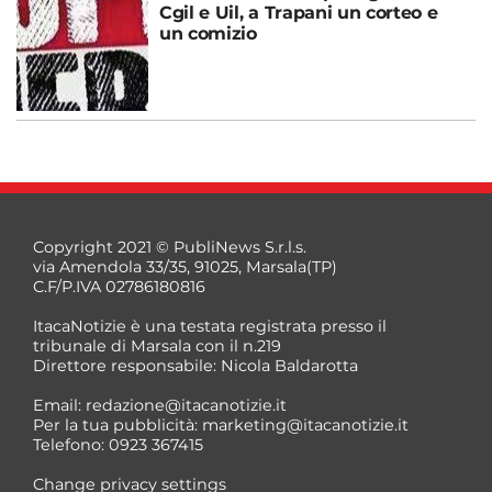
Cgil e Uil, a Trapani un corteo e
un comizio
Copyright 2021 © PubliNews S.r.l.s.
via Amendola 33/35, 91025, Marsala(TP)
C.F/P.IVA 02786180816
ItacaNotizie è una testata registrata presso il
tribunale di Marsala con il n.219
Direttore responsabile: Nicola Baldarotta
Email:
redazione@itacanotizie.it
Per la tua pubblicità:
marketing@itacanotizie.it
Telefono: 0923 367415
Change privacy settings