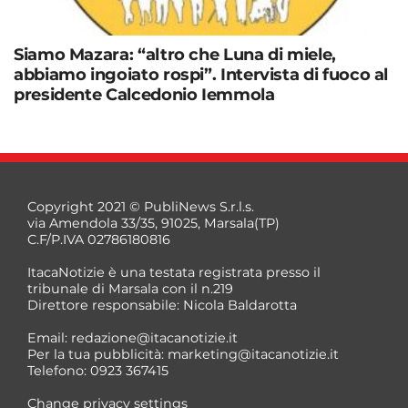
Siamo Mazara: “altro che Luna di miele,
abbiamo ingoiato rospi”. Intervista di fuoco al
presidente Calcedonio Iemmola
Copyright 2021 © PubliNews S.r.l.s.
via Amendola 33/35, 91025, Marsala(TP)
C.F/P.IVA 02786180816
ItacaNotizie è una testata registrata presso il
tribunale di Marsala con il n.219
Direttore responsabile: Nicola Baldarotta
Email:
redazione@itacanotizie.it
Per la tua pubblicità:
marketing@itacanotizie.it
Telefono: 0923 367415
Change privacy settings