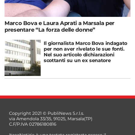
Marco Bova e Laura Aprati a Marsala per
presentare “La forza delle donne”
Il giornalista Marco Bova indagato
per non aver rivelato le sue fonti.
Nel suo articolo dichiarazioni
scottanti su un ex senatore
Copyright 2021 © PubliNews S.r.l.s.
via Amendola 33/35, 91025, Marsala(TP)
C.F/P.IVA 02786180816
ItacaNotizie è una testata registrata presso il