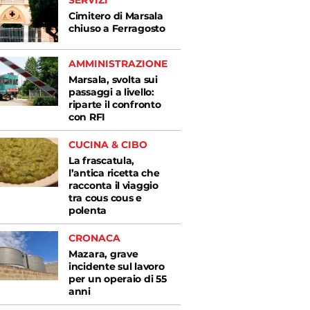
SERVIZI
Cimitero di Marsala
chiuso a Ferragosto
AMMINISTRAZIONE
Marsala, svolta sui
passaggi a livello:
riparte il confronto
con RFI
CUCINA & CIBO
La frascatula,
l’antica ricetta che
racconta il viaggio
tra cous cous e
polenta
CRONACA
Mazara, grave
incidente sul lavoro
per un operaio di 55
anni