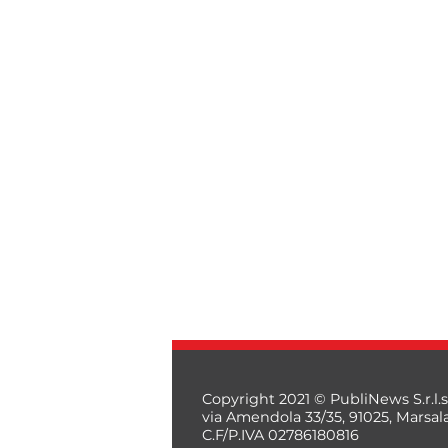
Copyright 2021 © PubliNews S.r.l.s
via Amendola 33/35, 91025, Marsal
C.F/P.IVA 02786180816