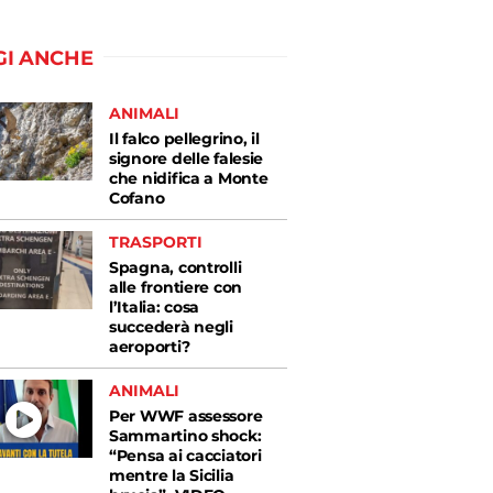
GI ANCHE
ANIMALI
Il falco pellegrino, il
signore delle falesie
che nidifica a Monte
Cofano
TRASPORTI
Spagna, controlli
alle frontiere con
l’Italia: cosa
succederà negli
aeroporti?
ANIMALI
Per WWF assessore
Sammartino shock:
“Pensa ai cacciatori
mentre la Sicilia