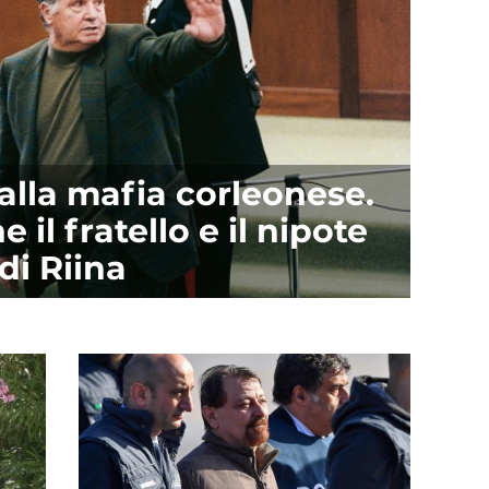
alla mafia corleonese.
 il fratello e il nipote
di Riina