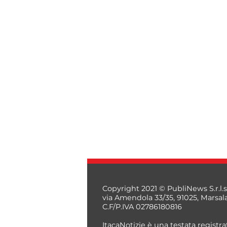
Copyright 2021 © PubliNews S.r.l.s
via Amendola 33/35, 91025, Marsal
C.F/P.IVA 02786180816
ItacaNotizie è una testata registrat