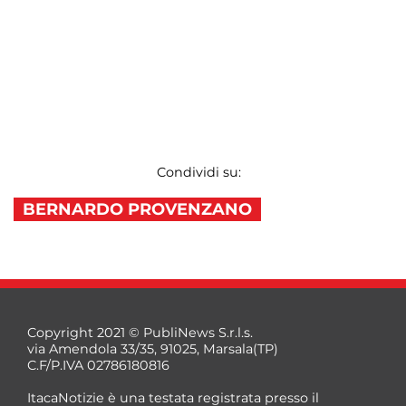
Condividi su:
BERNARDO PROVENZANO
Copyright 2021 © PubliNews S.r.l.s.
via Amendola 33/35, 91025, Marsala(TP)
C.F/P.IVA 02786180816
ItacaNotizie è una testata registrata presso il