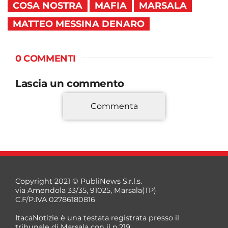
COSA NOSTRA
MAFIA
MARSALA
MATTEO MESSINA DENARO
0 COMMENTI
Lascia un commento
Commenta
*
Copyright 2021 © PubliNews S.r.l.s.
via Amendola 33/35, 91025, Marsala(TP)
C.F/P.IVA 02786180816
ItacaNotizie è una testata registrata presso il
tribunale di Marsala con il n.219