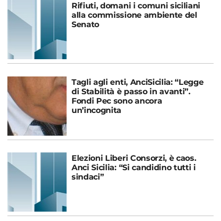
Rifiuti, domani i comuni siciliani
alla commissione ambiente del
Senato
Tagli agli enti, AnciSicilia: “Legge
di Stabilità è passo in avanti”.
Fondi Pec sono ancora
un’incognita
Elezioni Liberi Consorzi, è caos.
Anci Sicilia: “Si candidino tutti i
sindaci”