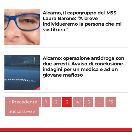
Alcamo, il capogruppo del M5S
Laura Barone: “A breve
individueremo la persona che mi
sostituirà”
Alcamo: operazione antidroga con
due arresti. Avviso di conclusione
indagini per un medico e ad un
giovane mafioso
« Precedente
1
2
3
4
5
…
13
Successivo »