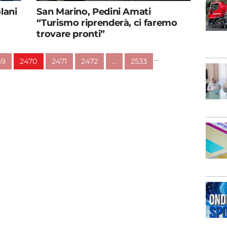
lani
San Marino, Pedini Amati
“Turismo riprenderà, ci faremo
trovare pronti”
…
69
2470
2471
2472
…
2533