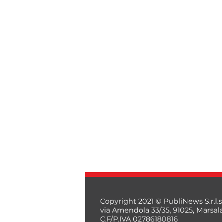
Copyright 2021 © PubliNews S.r.l.s
via Amendola 33/35, 91025, Marsal
C.F/P.IVA 02786180816