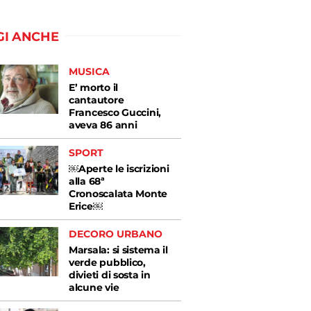
GI ANCHE
MUSICA
E’ morto il
cantautore
Francesco Guccini,
aveva 86 anni
SPORT
￼Aperte le iscrizioni
alla 68ª
Cronoscalata Monte
Erice￼
DECORO URBANO
Marsala: si sistema il
verde pubblico,
divieti di sosta in
alcune vie