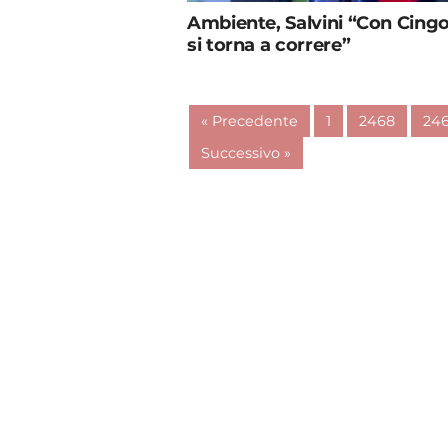
Ambiente, Salvini “Con Cingo
si torna a correre”
« Precedente
1
2468
24
Successivo »