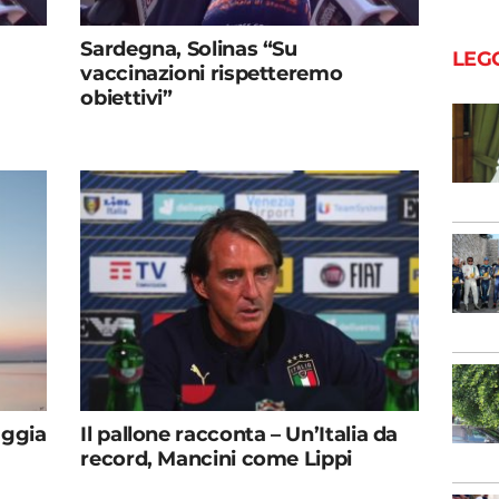
Sardegna, Solinas “Su
LEG
vaccinazioni rispetteremo
obiettivi”
aggia
Il pallone racconta – Un’Italia da
record, Mancini come Lippi