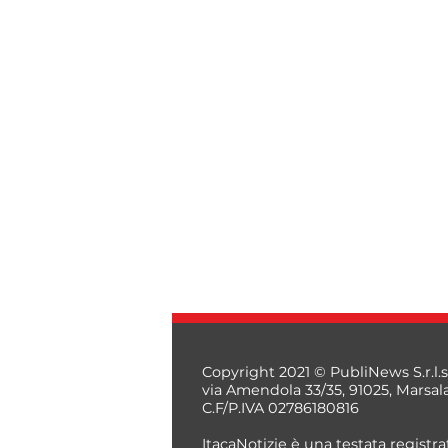
Copyright 2021 © PubliNews S.r.l.s
via Amendola 33/35, 91025, Marsal
C.F/P.IVA 02786180816
ItacaNotizie è una testata registrat