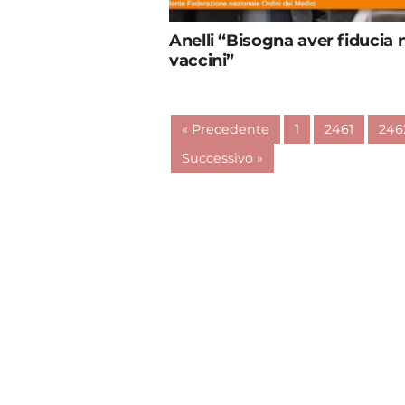
Anelli “Bisogna aver fiducia 
vaccini”
« Precedente
1
2461
246
Successivo »