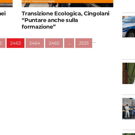
nei
Transizione Ecologica, Cingolani
“Puntare anche sulla
formazione”
…
2
2463
2464
2465
…
2533