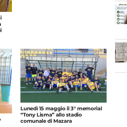
i
a
i
Lunedì 15 maggio il 3° memorial
“Tony Lisma” allo stadio
o
comunale di Mazara