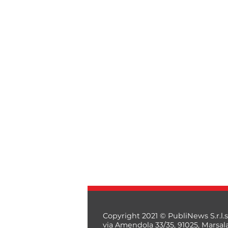
Copyright 2021 © PubliNews S.r.l.s
via Amendola 33/35, 91025, Marsal