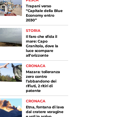
PESCA
Trapani verso
“Capitale della Blue
Economy entro
2030”
STORIA
Il faro che sfida il
mare: Capo
Granitola, dove la
luce scompare
all’orizzonte
CRONACA
Mazara: tolleranza
zero contro
l’abbandono dei
rifiuti, 2 ritiri di
patente
CRONACA
Etna, fontana di lava
dal cratere voragine
e voli in arrivo