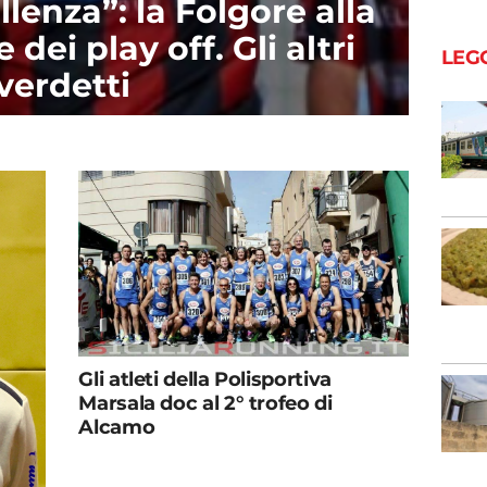
llenza”: la Folgore alla
 dei play off. Gli altri
LEG
verdetti
Gli atleti della Polisportiva
Marsala doc al 2° trofeo di
Alcamo