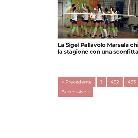
La Sigel Pallavolo Marsala ch
la stagione con una sconfitt
« Precedente
1
482
483
Successivo »