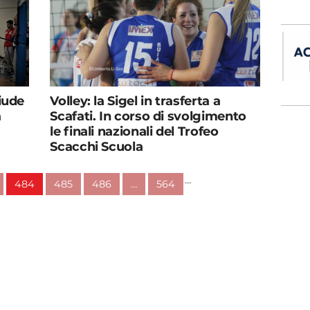
iude
Volley: la Sigel in trasferta a
a
Scafati. In corso di svolgimento
le finali nazionali del Trofeo
Scacchi Scuola
…
484
485
486
…
564