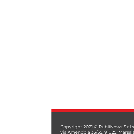
Copyright 2021 © PubliNews S.r.l.s
via Amendola 33/35, 91025, Marsal