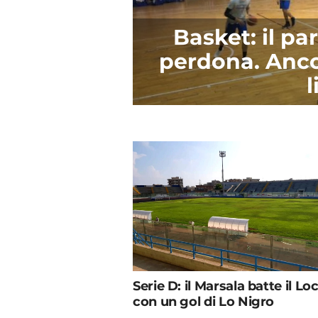
Basket: il p
perdona. Anco
l
Serie D: il Marsala batte il Loc
con un gol di Lo Nigro