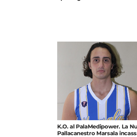
K.O. al PalaMedipower. La N
Pallacanestro Marsala incas