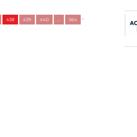
…
438
439
440
…
564