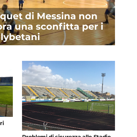
arquet di Messina non
ra una sconfitta per i
ilybetani
ri
Problemi di sicurezza allo Stadio