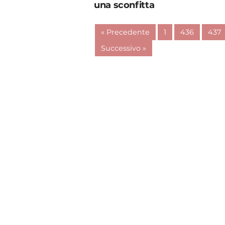
una sconfitta
« Precedente
1
436
437
Successivo »