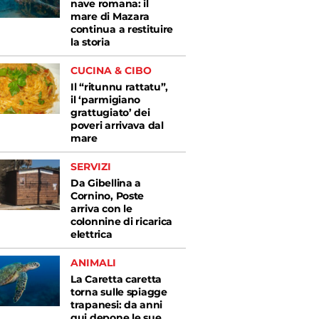
nave romana: il
mare di Mazara
continua a restituire
la storia
CUCINA & CIBO
Il “ritunnu rattatu”,
il ‘parmigiano
grattugiato’ dei
poveri arrivava dal
mare
SERVIZI
Da Gibellina a
Cornino, Poste
arriva con le
colonnine di ricarica
elettrica
ANIMALI
La Caretta caretta
torna sulle spiagge
trapanesi: da anni
qui depone le sue