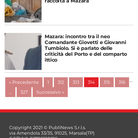
raccolta a Mazara
Mazara: incontro tra il neo
Comandante Giovetti e Giovanni
Tumbiolo. Si è parlato delle
criticità del Porto e del comparto
ittico
…
« Precedente
1
312
313
314
315
316
…
327
Successivo »
Copyright 2021 © PubliNews S.r.l.s.
via Amendola 33/35, 91025, Marsala(TP)