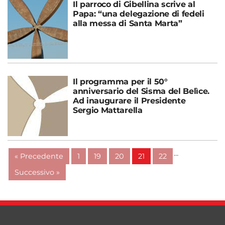
Il parroco di Gibellina scrive al
Papa: “una delegazione di fedeli
alla messa di Santa Marta”
Il programma per il 50°
anniversario del Sisma del Belìce.
Ad inaugurare il Presidente
Sergio Mattarella
…
« Precedente
1
19
20
21
22
Successivo »