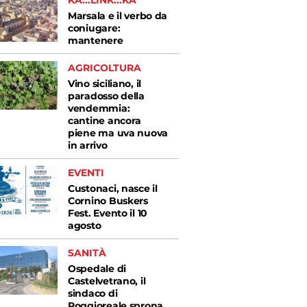
KA...LINK...KA
Marsala e il verbo da
coniugare:
mantenere
AGRICOLTURA
Vino siciliano, il
paradosso della
vendemmia:
cantine ancora
piene ma uva nuova
in arrivo
EVENTI
Custonaci, nasce il
Cornino Buskers
Fest. Evento il 10
agosto
SANITÀ
Ospedale di
Castelvetrano, il
sindaco di
Poggioreale sprona