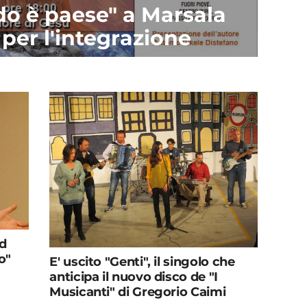
do è paese" a Marsala
per l'integrazione
ad
o"
E' uscito "Genti", il singolo che
anticipa il nuovo disco de "I
Musicanti" di Gregorio Caimi