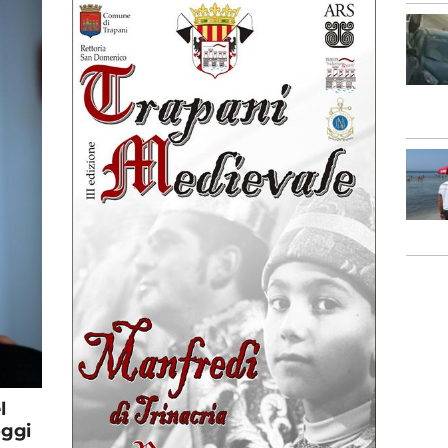
l
oggi