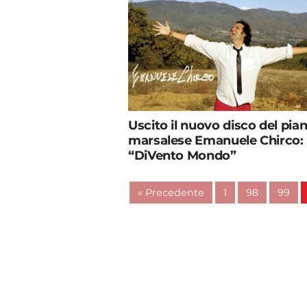
Uscito il nuovo disco del pian
marsalese Emanuele Chirco:
“DiVento Mondo”
« Precedente
1
98
99