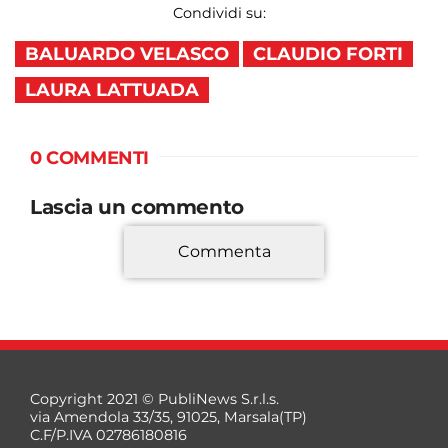
Condividi su:
BALUARDO VELASCO
CLAUDIO FORTI
LAURA LATTUADA
0 COMMENTI
Lascia un commento
Commenta
*
Copyright 2021 © PubliNews S.r.l.s.
via Amendola 33/35, 91025, Marsala(TP)
C.F/P.IVA 02786180816