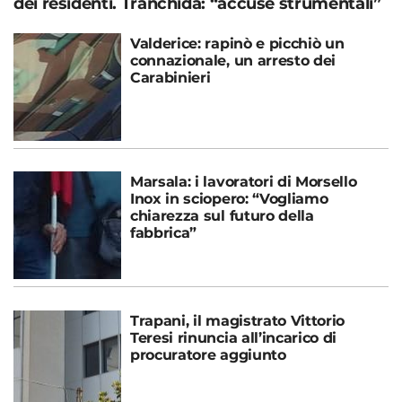
dei residenti. Tranchida: “accuse strumentali”
Valderice: rapinò e picchiò un
connazionale, un arresto dei
Carabinieri
Marsala: i lavoratori di Morsello
Inox in sciopero: “Vogliamo
chiarezza sul futuro della
fabbrica”
Trapani, il magistrato Vittorio
Teresi rinuncia all’incarico di
procuratore aggiunto