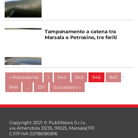
Tamponamento a catena tra
Marsala e Petrosino, tre feriti
…
« Precedente
1
944
945
946
947
948
…
1211
Successivo »
Copyright 2021 © PubliNews S.r.l.s.
via Amendola 33/35, 91025, Marsala(TP)
C.F/P.IVA 02786180816