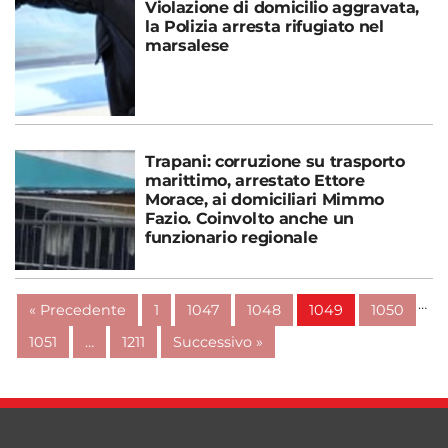
Violazione di domicilio aggravata,
la Polizia arresta rifugiato nel
marsalese
Trapani: corruzione su trasporto
marittimo, arrestato Ettore
Morace, ai domiciliari Mimmo
Fazio. Coinvolto anche un
funzionario regionale
…
« Precedente
1
1047
1048
1049
1050
1051
…
1211
Successivo »