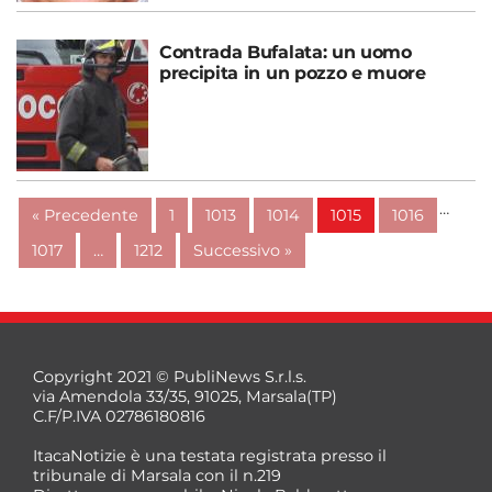
Contrada Bufalata: un uomo
precipita in un pozzo e muore
…
« Precedente
1
1013
1014
1015
1016
1017
…
1212
Successivo »
Copyright 2021 © PubliNews S.r.l.s.
via Amendola 33/35, 91025, Marsala(TP)
C.F/P.IVA 02786180816
ItacaNotizie è una testata registrata presso il
tribunale di Marsala con il n.219