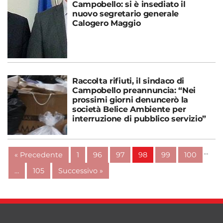
Campobello: si è insediato il
nuovo segretario generale
Calogero Maggio
Raccolta rifiuti, il sindaco di
Campobello preannuncia: “Nei
prossimi giorni denuncerò la
società Belice Ambiente per
interruzione di pubblico servizio”
…
« Precedente
1
96
97
98
99
100
…
105
Successivo »