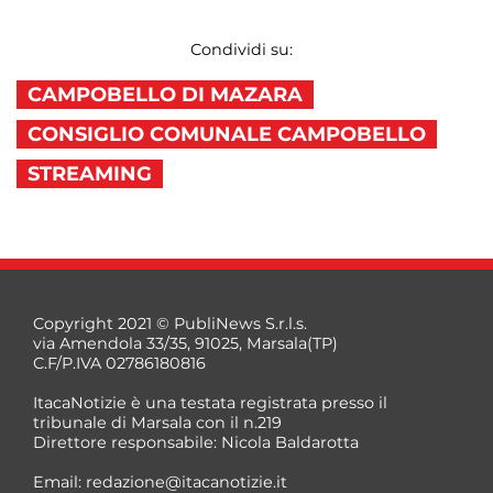
Condividi su:
CAMPOBELLO DI MAZARA
CONSIGLIO COMUNALE CAMPOBELLO
STREAMING
Copyright 2021 © PubliNews S.r.l.s.
via Amendola 33/35, 91025, Marsala(TP)
C.F/P.IVA 02786180816
ItacaNotizie è una testata registrata presso il
tribunale di Marsala con il n.219
Direttore responsabile: Nicola Baldarotta
Email:
redazione@itacanotizie.it